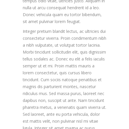
tempus odio vitae, ultricies justo. Aliquam in
nulla ut arcu consequat hendrerit id a leo.
Donec vehicula quam eu tortor bibendum,
sit amet pulvinar lorem feugiat.
Integer pretium blandit lectus, ac ultricies dui
consectetur viverra. Proin condimentum nibh
a nibh vulputate, ut volutpat tortor lacinia.
Morbi tincidunt sollicitudin elit, quis dignissim
tellus sodales ac. Donec eu elit a felis iaculis
semper ut et mi. Proin mattis mauris a
lorem consectetur, quis cursus libero
tincidunt. Cum sociis natoque penatibus et
magnis dis parturient montes, nascetur
ridiculus mus. Sed massa purus, laoreet nec
dapibus non, suscipit ut ante. Nam tincidunt
pharetra metus, a venenatis quam viverra ut.
Sed laoreet, ante eu porta vehicula, dolor
est mattis velit, non pulvinar nisl mi vitae
ligula. Integer sit amet magna ac purus