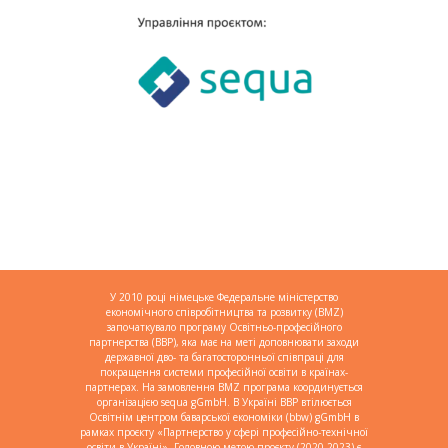
У 2010 році німецьке Федеральне міністерство
економічного співробітництва та розвитку (BMZ)
започаткувало програму Освітньо-професійного
партнерства (BBP), яка має на меті доповнювати заходи
державної дво- та багатосторонньої співпраці для
покращення системи професійної освіти в країнах-
партнерах. На замовлення BMZ програма координується
організацією sequa gGmbH. В Україні BBP втілюється
Освітнім центром баварської економіки (bbw) gGmbH в
рамках проєкту «Партнерство у сфері професійно-технічної
освіти в Україні». Головною метою проєкту (2020-2023) є