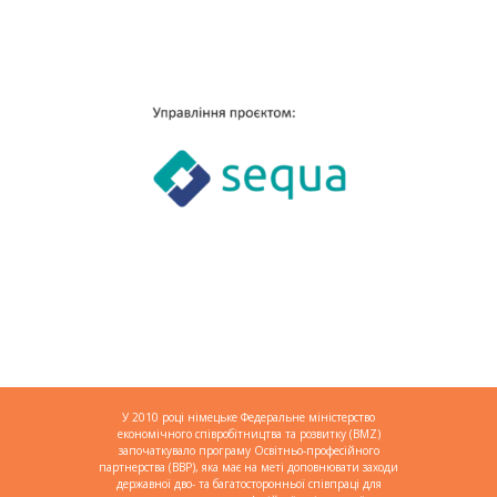
У 2010 році німецьке Федеральне міністерство
економічного співробітництва та розвитку (BMZ)
започаткувало програму Освітньо-професійного
партнерства (BBP), яка має на меті доповнювати заходи
державної дво- та багатосторонньої співпраці для