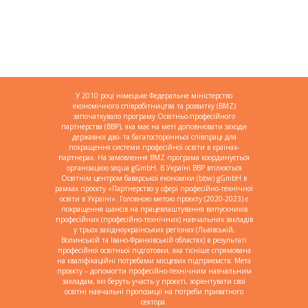
У 2010 році німецьке Федеральне міністерство
економічного співробітництва та розвитку (BMZ)
започаткувало програму Освітньо-професійного
партнерства (BBP), яка має на меті доповнювати заходи
державної дво- та багатосторонньої співпраці для
покращення системи професійної освіти в країнах-
партнерах. На замовлення BMZ програма координується
організацією sequa gGmbH. В Україні BBP втілюється
Освітнім центром баварської економіки (bbw) gGmbH в
рамках проєкту «Партнерство у сфері професійно-технічної
освіти в Україні». Головною метою проєкту (2020-2023) є
покращення шансів на працевлаштування випускників
професійних (професійно-технічних) навчальних закладів
у трьох західноукраїнських регіонах (Львівській,
Волинській та Івано-Франківській областях) в результаті
професійної освітньої підготовки, яка тісніше спрямована
на кваліфікаційні потребами місцевих підприємств. Мета
проєкту – допомогти професійно-технічним навчальним
закладам, які беруть участь у проєкті, зорієнтувати свої
освітні навчальні пропозиції на потреби приватного
сектора.