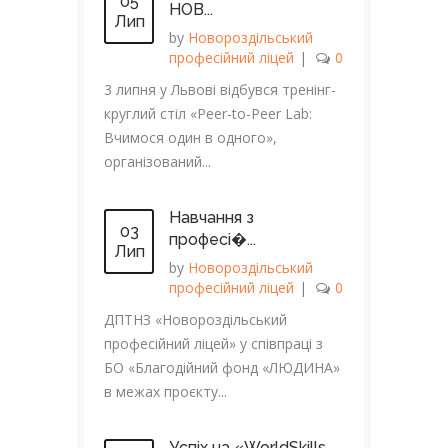
05
НОВ...
Лип
by
Новороздільський
професійний ліцей
|
0
3 липня у Львові відбувся тренінг-
круглий стіл «Peer-to-Peer Lab:
Вчимося один в одного»,
організований...
Навчання з
03
професі�...
Лип
by
Новороздільський
професійний ліцей
|
0
ДПТНЗ «Новороздільський
професійний ліцей» у співпраці з
БО «Благодійний фонд «ЛЮДИНА»
в межах проєкту...
Успіх на «WorldSkills