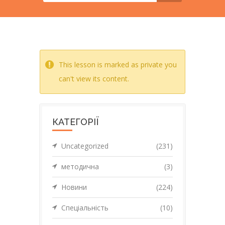
This lesson is marked as private you
can't view its content.
КАТЕГОРІЇ
Uncategorized
(231)
методична
(3)
Новини
(224)
Спеціальність
(10)