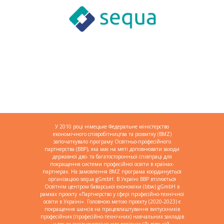
У 2010 році німецьке Федеральне міністерство
економічного співробітництва та розвитку (BMZ)
започаткувало програму Освітньо-професійного
партнерства (BBP), яка має на меті доповнювати заходи
державної дво- та багатосторонньої співпраці для
покращення системи професійної освіти в країнах-
партнерах. На замовлення BMZ програма координується
організацією sequa gGmbH. В Україні BBP втілюється
Освітнім центром баварської економіки (bbw) gGmbH в
рамках проєкту «Партнерство у сфері професійно-технічної
освіти в Україні». Головною метою проєкту (2020-2023) є
покращення шансів на працевлаштування випускників
професійних (професійно-технічних) навчальних закладів