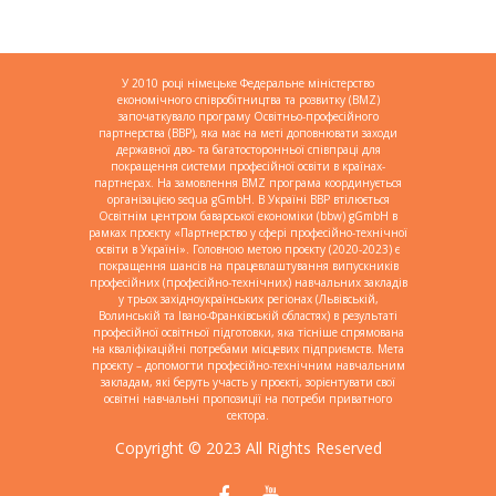
У 2010 році німецьке Федеральне міністерство
економічного співробітництва та розвитку (BMZ)
започаткувало програму Освітньо-професійного
партнерства (BBP), яка має на меті доповнювати заходи
державної дво- та багатосторонньої співпраці для
покращення системи професійної освіти в країнах-
партнерах. На замовлення BMZ програма координується
організацією sequa gGmbH. В Україні BBP втілюється
Освітнім центром баварської економіки (bbw) gGmbH в
рамках проєкту «Партнерство у сфері професійно-технічної
освіти в Україні». Головною метою проєкту (2020-2023) є
покращення шансів на працевлаштування випускників
професійних (професійно-технічних) навчальних закладів
у трьох західноукраїнських регіонах (Львівській,
Волинській та Івано-Франківській областях) в результаті
професійної освітньої підготовки, яка тісніше спрямована
на кваліфікаційні потребами місцевих підприємств. Мета
проєкту – допомогти професійно-технічним навчальним
закладам, які беруть участь у проєкті, зорієнтувати свої
освітні навчальні пропозиції на потреби приватного
сектора.
Copyright © 2023 All Rights Reserved