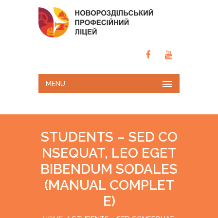
MENU
STUDENTS – SED CO
NSEQUAT, LEO EGET
BIBENDUM SODALES
(MANUAL COMPLET
E)