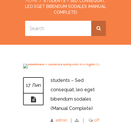
HOME
STUDENTS – SED CONSEQUAT,
LEO EGET BIBENDUM SODALES (MANUAL
COMPLETE)
students – Sed
17 Лип
consequat, leo eget
bibendum sodales
(Manual Complete)
admin
|
|
off