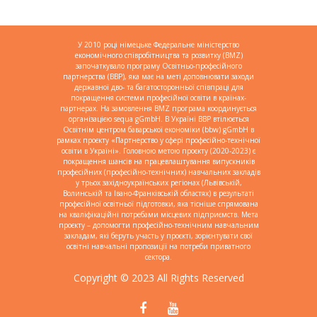
У 2010 році німецьке Федеральне міністерство
економічного співробітництва та розвитку (BMZ)
започаткувало програму Освітньо-професійного
партнерства (BBP), яка має на меті доповнювати заходи
державної дво- та багатосторонньої співпраці для
покращення системи професійної освіти в країнах-
партнерах. На замовлення BMZ програма координується
організацією sequa gGmbH. В Україні BBP втілюється
Освітнім центром баварської економіки (bbw) gGmbH в
рамках проєкту «Партнерство у сфері професійно-технічної
освіти в Україні». Головною метою проєкту (2020-2023) є
покращення шансів на працевлаштування випускників
професійних (професійно-технічних) навчальних закладів
у трьох західноукраїнських регіонах (Львівській,
Волинській та Івано-Франківській областях) в результаті
професійної освітньої підготовки, яка тісніше спрямована
на кваліфікаційні потребами місцевих підприємств. Мета
проєкту – допомогти професійно-технічним навчальним
закладам, які беруть участь у проєкті, зорієнтувати свої
освітні навчальні пропозиції на потреби приватного
сектора.
Copyright © 2023 All Rights Reserved