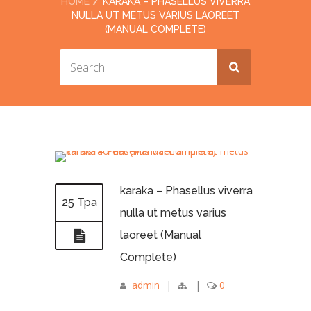
HOME
KARAKA – PHASELLUS VIVERRA
NULLA UT METUS VARIUS LAOREET
(MANUAL COMPLETE)
karaka – Phasellus viverra
25 Тра
nulla ut metus varius
laoreet (Manual
Complete)
admin
|
|
0