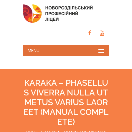
MENU
KARAKA – PHASELLU
S VIVERRA NULLA UT
METUS VARIUS LAOR
EET (MANUAL COMPL
ETE)