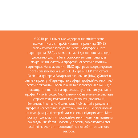
У 2010 році німецьке Федеральне міністерство
економічного співробітництва та розвитку (BMZ)
започаткувало програму Освітньо-професійного
партнерства (BBP), яка має на меті доповнювати заходи
державної дво- та багатосторонньої співпраці для
покращення системи професійної освіти в країнах-
партнерах. На замовлення BMZ програма координується
організацією sequa gGmbH. В Україні BBP втілюється
Освітнім центром баварської економіки (bbw) gGmbH в
рамках проєкту «Партнерство у сфері професійно-технічної
освіти в Україні». Головною метою проєкту (2020-2023) є
покращення шансів на працевлаштування випускників
професійних (професійно-технічних) навчальних закладів
у трьох західноукраїнських регіонах (Львівській,
Волинській та Івано-Франківській областях) в результаті
професійної освітньої підготовки, яка тісніше спрямована
на кваліфікаційні потребами місцевих підприємств. Мета
проєкту – допомогти професійно-технічним навчальним
закладам, які беруть участь у проєкті, зорієнтувати свої
освітні навчальні пропозиції на потреби приватного
сектора.