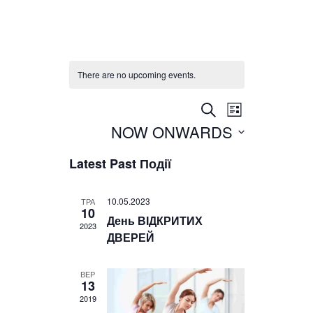
There are no upcoming events.
Події
Подія
ПОШУК
СПИСОК
Views
Search
NOW ONWARDS
Обрати
Navigation
and
дату.
Views
Latest Past Події
Navigation
10.05.2023
ТРА
10
День ВІДКРИТИХ
2023
ДВЕРЕЙ
ВЕР
13
2019