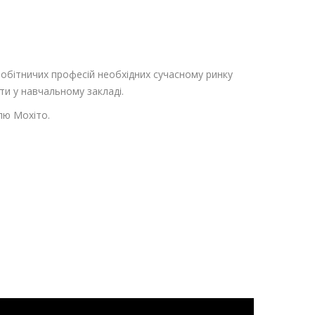
робітничих професій необхідних сучасному ринку
ти у навчальному закладі.
лю Мохіто.