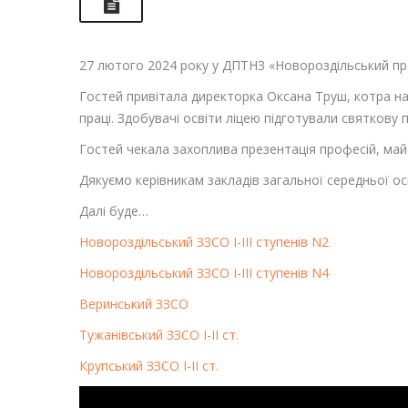
27 лютого 2024 року у ДПТНЗ «Новороздільський про
Гостей привітала директорка Оксана Труш, котра на
праці. Здобувачі освіти ліцею підготували святкову
Гостей чекала захоплива презентація професій, майс
Дякуємо керівникам закладів загальної середньої ос
Далі буде…
Новороздільський ЗЗСО І-ІІІ ступенів N2
Новороздільський ЗЗСО І-ІІІ ступенів N4
Веринський ЗЗСО
Тужанівський ЗЗСО І-ІІ ст.
Крупський ЗЗСО І-ІІ ст.