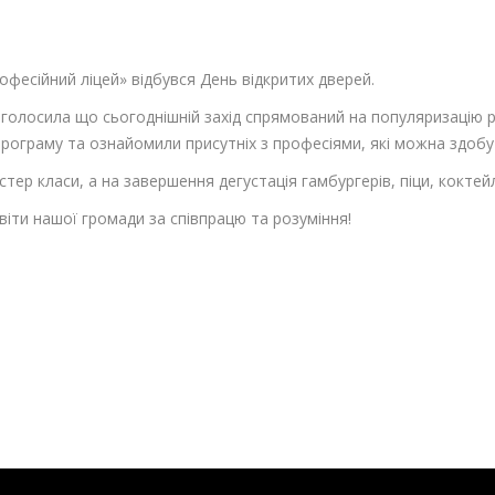
фесійний ліцей» відбувся День відкритих дверей.
голосила що сьогоднішній захід спрямований на популяризацію 
 програму та ознайомили присутніх з професіями, які можна здобу
тер класи, а на завершення дегустація гамбургерів, піци, коктей
віти нашої громади за співпрацю та розуміння!