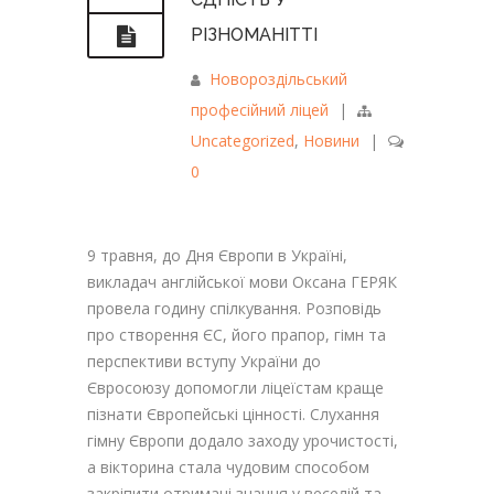
РІЗНОМАНІТТІ
Новороздільський
професійний ліцей
|
Uncategorized
,
Новини
|
0
9
травня, до Дня Європи в Україні,
викладач англійської мови Оксана ГЕРЯК
провела годину спілкування. Розповідь
про створення ЄС, його прапор, гімн та
перспективи вступу України до
Євросоюзу допомогли ліцеїстам краще
пізнати Європейські цінності. Слухання
гімну Європи додало заходу урочистості,
а вікторина стала чудовим способом
закріпити отримані знання у веселій та