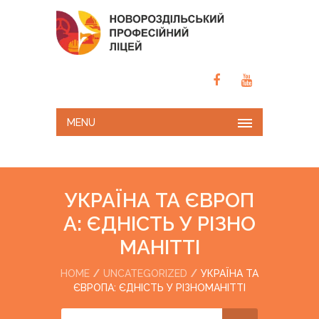
MENU
УКРАЇНА ТА ЄВРОП
А: ЄДНІСТЬ У РІЗНО
МАНІТТІ
HOME
UNCATEGORIZED
УКРАЇНА ТА
ЄВРОПА: ЄДНІСТЬ У РІЗНОМАНІТТІ