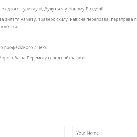
пішохідного туризму відбудуться у Новому Роздолі!
 та зняття намету, траверс схилу, навісна переправа, переправа
пов’язки.
го професійного ліцею.
 боротьба за Перемогу серед найкращих!