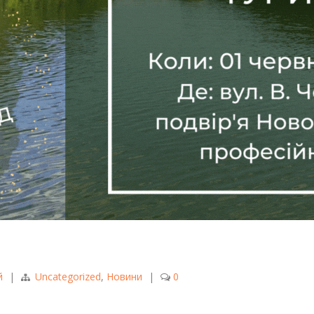
й
|
Uncategorized
,
Новини
|
0