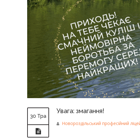
Увага: змагання!
30 Тра
Новороздільський професійний ліце