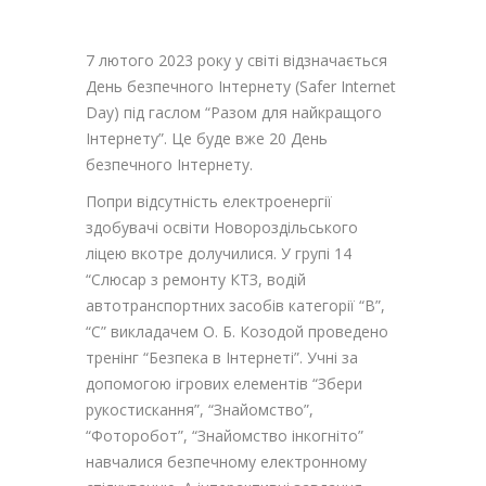
7 лютого 2023 року у світі відзначається
День безпечного Інтернету (Safer Internet
Day) під гаслом “Разом для найкращого
Інтернету”. Це буде вже 20 День
безпечного Інтернету.
Попри відсутність електроенергії
здобувачі освіти Новороздільського
ліцею вкотре долучилися. У групі 14
“Слюсар з ремонту КТЗ, водій
автотранспортних засобів категорії “B”,
“C” викладачем О. Б. Козодой проведено
тренінг “Безпека в Інтернеті”. Учні за
допомогою ігрових елементів “Збери
рукостискання”, “Знайомство”,
“Фоторобот”, “Знайомство інкогніто”
навчалися безпечному електронному