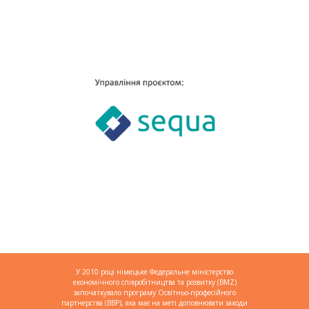
У 2010 році німецьке Федеральне міністерство
економічного співробітництва та розвитку (BMZ)
започаткувало програму Освітньо-професійного
партнерства (BBP), яка має на меті доповнювати заходи