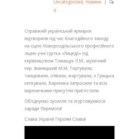
Uncategorized
,
Новини
|
0
Справжній український ярмарок
відтворили під час благодійного заходу
на сцені Новороздільського професійного
ліцею учні гуртка «Лицедії» під
керівництвом Томащук Л.М., музичний
кер. Іваницький М.М. Торгували,
танцювали, співали, жартували, з Грицька
кепкували, Вареника запросили та всіх
вареничками присутніх пригостили.
Об’єднуємо зусилля та згуртовуємося
заради Перемоги!
Слава Україні! Героям Слава!