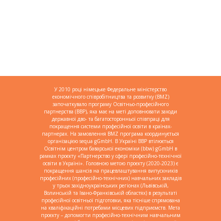
У 2010 році німецьке Федеральне міністерство
економічного співробітництва та розвитку (BMZ)
започаткувало програму Освітньо-професійного
партнерства (BBP), яка має на меті доповнювати заходи
державної дво- та багатосторонньої співпраці для
покращення системи професійної освіти в країнах-
партнерах. На замовлення BMZ програма координується
організацією sequa gGmbH. В Україні BBP втілюється
Освітнім центром баварської економіки (bbw) gGmbH в
рамках проєкту «Партнерство у сфері професійно-технічної
освіти в Україні». Головною метою проєкту (2020-2023) є
покращення шансів на працевлаштування випускників
професійних (професійно-технічних) навчальних закладів
у трьох західноукраїнських регіонах (Львівській,
Волинській та Івано-Франківській областях) в результаті
професійної освітньої підготовки, яка тісніше спрямована
на кваліфікаційні потребами місцевих підприємств. Мета
проєкту – допомогти професійно-технічним навчальним