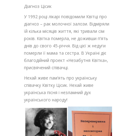
Діагноз Цісик
У 1992 році лікарі повідомили Квітці про
діагноз – рак молочної залози. Відміряли
їй кілька місяців життя, які тривали сім
років. Квітка померла, не доживши п’ять
днів до свого 45-річчя. Від цієї ж недуги
померли її мама та сестра. В Україні діє
благодійний проект «Незабутня Квітка»,
присвячений співачці.
Нехай живе пам’ять про українську
співачку Квітку Цісик. Нехай живе
українська пісня і незламний дух
українського народу!