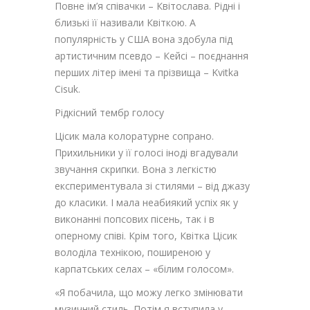
Повне ім’я співачки – Квітослава. Рідні і
близькі її називали Квіткою. А
популярність у США вона здобула під
артистичним псевдо – Кейсі – поєднання
перших літер імені та прізвища – Kvitka
Cisuk.
Рідкісний тембр голосу
Цісик мала колоратурне сопрано.
Прихильники у її голосі іноді вгадували
звучання скрипки. Вона з легкістю
експериментувала зі стилями – від джазу
до класики. І мала неабиякий успіх як у
виконанні попсових пісень, так і в
оперному співі. Крім того, Квітка Цісик
володіла технікою, поширеною у
карпатських селах – «білим голосом».
«Я побачила, що можу легко змінювати
музичний стиль. Потім я вступила у