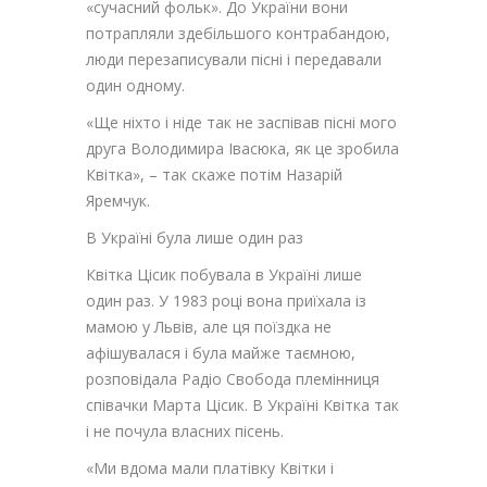
«сучасний фольк». До України вони
потрапляли здебільшого контрабандою,
люди перезаписували пісні і передавали
один одному.
«Ще ніхто і ніде так не заспівав пісні мого
друга Володимира Івасюка, як це зробила
Квітка», – так скаже потім Назарій
Яремчук.
В Україні була лише один раз
Квітка Цісик побувала в Україні лише
один раз. У 1983 році вона приїхала із
мамою у Львів, але ця поїздка не
афішувалася і була майже таємною,
розповідала Радіо Свобода племінниця
співачки Марта Цісик. В Україні Квітка так
і не почула власних пісень.
«Ми вдома мали платівку Квітки і