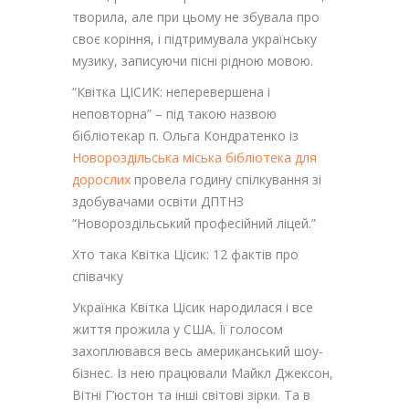
творила, але при цьому не збувала про
своє коріння, і підтримувала українську
музику, записуючи пісні рідною мовою.
“Квітка ЦІСИК: неперевершена і
неповторна” – під такою назвою
бібліотекар п. Ольга Кондратенко із
Новороздільська міська бібліотека для
дорослих
провела годину
спілкування зі
здобувачами освіти ДПТНЗ
“Новороздільський професійний ліцей.”
Хто така Квітка Цісик: 12 фактів про
співачку
Українка Квітка Цісик народилася і все
життя прожила у США. Її голосом
захоплювався весь американський шоу-
бізнес. Із нею працювали Майкл Джексон,
Вітні Г’юстон та інші світові зірки. Та в