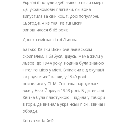
Україні її почули здебільшого після смерті.
Дві україномовні платівки, які вона
випустила за свій кошт, досі популярні.
Сьогодні, 4 квітня, Квітці Цісик
виповнилося б 65 років.
Донька емігрантів зі Львова.
Батько Квітки Цісик був львівським
скрипалем. Її бабуся, дідусь, мама жили у
Львові до 1944 року. Родина була знаною
інтелігенцією у місті. Втікаючи від окупації
та радянської влади, у 1949 році
опинилися у США. Співачка народилася
вже у Нью-Йорку в 1953 році. В дитинстві
Квітка була пластункою – їздила у табори
в гори, де вивчала українські пісні, звичаї і
обряди.
Квітка чи Кейсі?