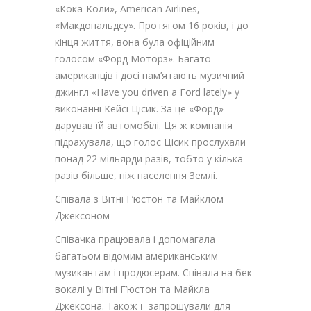
«Кока-Коли», American Airlines,
«Макдональдсу». Протягом 16 років, і до
кінця життя, вона була офіційним
голосом «Форд Моторз». Багато
американців і досі пам’ятають музичний
джингл «Have you driven a Ford lately» у
виконанні Кейсі Цісик. За це «Форд»
дарував їй автомобілі. Ця ж компанія
підрахувала, що голос Цісик прослухали
понад 22 мільярди разів, тобто у кілька
разів більше, ніж населення Землі.
Співала з Вітні Г’юстон та Майклом
Джексоном
Співачка працювала і допомагала
багатьом відомим американським
музикантам і продюсерам. Співала на бек-
вокалі у Вітні Г’юстон та Майкла
Джексона. Також її запрошували для