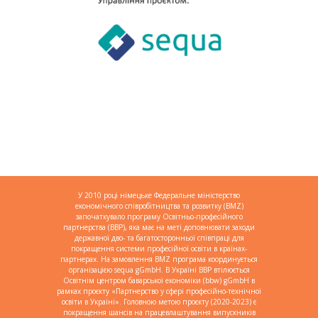
У 2010 році німецьке Федеральне міністерство
економічного співробітництва та розвитку (BMZ)
започаткувало програму Освітньо-професійного
партнерства (BBP), яка має на меті доповнювати заходи
державної дво- та багатосторонньої співпраці для
покращення системи професійної освіти в країнах-
партнерах. На замовлення BMZ програма координується
організацією sequa gGmbH. В Україні BBP втілюється
Освітнім центром баварської економіки (bbw) gGmbH в
рамках проєкту «Партнерство у сфері професійно-технічної
освіти в Україні». Головною метою проєкту (2020-2023) є
покращення шансів на працевлаштування випускників