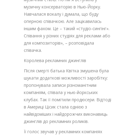
музичну консерваторію в Нью-Йорку.
Навчалася вокалу і думала, що буду
оперною співачкою. Але зацікавилась
іншим фахом. Це – такий «студіо-сингінг».
Співання у різних студіях для реклами або
для композиторів», – розповідала
співачка.
Королева рекламних джинглів
Після смерті батька Квітка змушена була
шукати додаткові можливості заробітку:
пропонувала записи різноманітним
компаніям, співала у нью-йоркських
клубах. Так її помітили продюсери. Відтоді
в Америці Цісик стала однією з
найвідоміших і найдорожчих виконавиць
джинглів до рекламних роликів.
Її голос звучав у рекламних компаніях