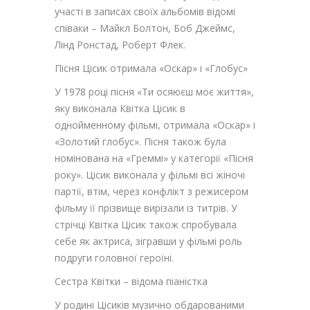
участі в записах своїх альбомів відомі
співаки – Майкл Болтон, Боб Джеймс,
Лінд Ронстад, Роберт Флек.
Пісня Цісик отримала «Оскар» і «Глобус»
У 1978 році пісня «Ти осяюєш моє життя»,
яку виконала Квітка Цісик в
однойменному фільмі, отримала «Оскар» і
«Золотий глобус». Пісня також була
номінована на «Греммі» у категорії «Пісня
року». Цісик виконала у фільмі всі жіночі
партії, втім, через конфлікт з режисером
фільму її прізвище вирізали із титрів. У
стрічці Квітка Цісик також спробувала
себе як актриса, зігравши у фільмі роль
подруги головної героїні.
Сестра Квітки – відома піаністка
У родині Цісиків музично обдарованими