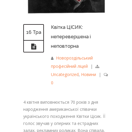
Квітка ЦІСИК:
16 Тра
неперевершена і
неповторна
Новороздільський
професійний ліцей
|
Uncategorized
,
Новини
|
0
4 квітня виповнюється 70 років з дня
народження американської співачки
українського походження Квітки Цісик. ЇЇ
голос звучав у оперних та естрадних
залах, рекламних роликах. Вона співала,