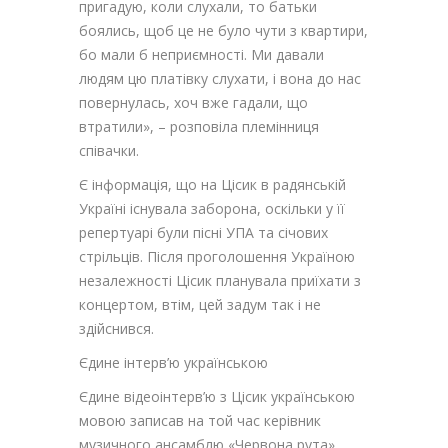
пригадую, коли слухали, то батьки
боялись, щоб це не було чути з квартири,
бо мали б неприємності. Ми давали
людям цю платівку слухати, і вона до нас
повернулась, хоч вже гадали, що
втратили», – розповіла племінниця
співачки.
Є інформація, що на Цісик в радянській
Україні існувала заборона, оскільки у її
репертуарі були пісні УПА та січових
стрільців. Після проголошення Україною
незалежності Цісик планувала приїхати з
концертом, втім, цей задум так і не
здійснився.
Єдине інтерв’ю українською
Єдине відеоінтерв’ю з Цісик українською
мовою записав на той час керівник
музичного ансамблю «Червона рута»