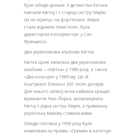
були обидві доньки. З дитинства батьки
навчали Квітку і її старшу сестру Марію
грі на скрипці і на фортепіано. Марія
стала відомою піаністкою, була
директором консерваторії у Сан-
Франциско.
Два україномовні альбоми Квітки
Квітка Цісик записала два україномовні
альбоми – «Квітка» у 1980 році, а також
«Два кольори» у 1989-му. Це їй
коштувало близько 200 тисяч доларів.
Для їхнього запису вона наймала кращих
музикантів Нью-Йорка, акомпанувала
Квітці її рідна сестра Марія, а правильну
українську вимову ставила мама.
Обидві платівки у 1990 році були
номіновані на премію «Греммі» в категорії