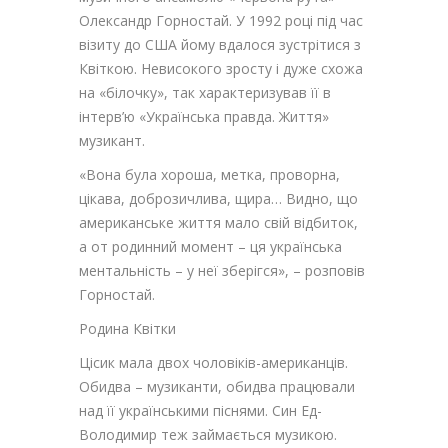
Олександр Горностай. У 1992 році під час
візиту до США йому вдалося зустрітися з
Квіткою. Невисокого зросту і дуже схожа
на «білочку», так характеризував її в
інтерв’ю «Українська правда. Життя»
музикант.
«Вона була хороша, метка, проворна,
цікава, доброзичлива, щира… Видно, що
американське життя мало свій відбиток,
а от родинний момент – ця українська
ментальність – у неї зберігся», – розповів
Горностай.
Родина Квітки
Цісик мала двох чоловіків-американців.
Обидва – музиканти, обидва працювали
над її українськими піснями. Син Ед-
Володимир теж займається музикою.