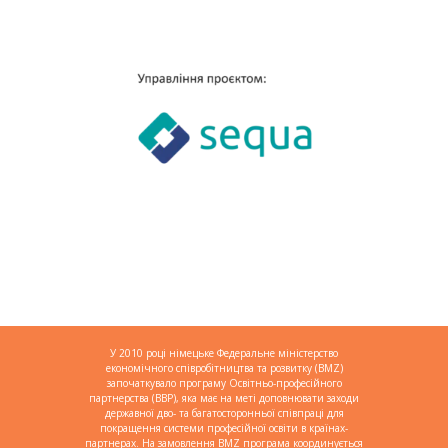
У 2010 році німецьке Федеральне міністерство
економічного співробітництва та розвитку (BMZ)
започаткувало програму Освітньо-професійного
партнерства (BBP), яка має на меті доповнювати заходи
державної дво- та багатосторонньої співпраці для
покращення системи професійної освіти в країнах-
партнерах. На замовлення BMZ програма координується