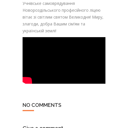
Учнівське самоврядування
Новороздільського професійного ліцею
вітає зі світлим святом Великодня! Миру,
злагоди, добра Вашим сім’ям та
українській землі!
NO COMMENTS