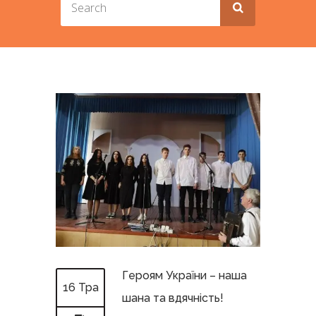
Героям України – наша
16 Тра
шана та вдячність!