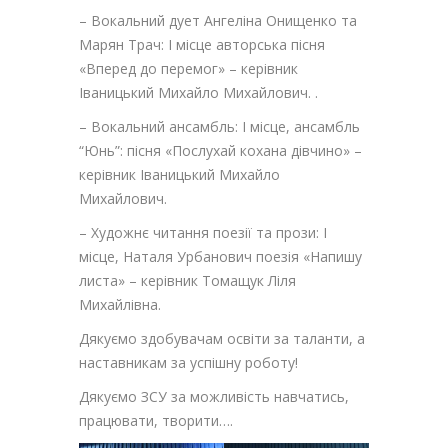
–
Вокальний дует Ангеліна Онищенко та
Марян Трач: І місце авторська пісня
«Вперед до перемог» – керівник
Іваницький Михайло Михайлович. .
– Вокальний ансамбль: І місце, ансамбль
“Юнь”: пісня «Послухай кохана дівчино» –
керівник Іваницький Михайло
Михайлович.
– Художнє читання поезії та прози: І
місце, Наталя Урбанович поезія «Напишу
листа» – керівник Томащук Ліля
Михайлівна.
Дякуємо здобувачам освіти за таланти, а
наставникам за успішну роботу!
Дякуємо ЗСУ за можливість навчатись,
працювати, творити….