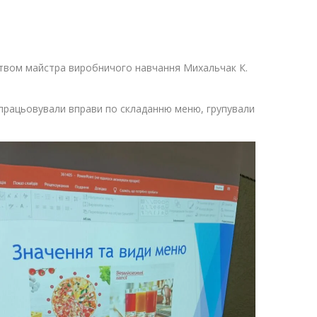
ництвом майстра виробничого навчання Михальчак К.
ідпрацьовували вправи по складанню меню, групували