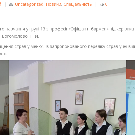
й
|
Uncategorized
,
Новини
,
Спеціальність
|
0
го навчання у групі 13 з професії «Офіціант, бармен» під керів
 Богомолової Г. Й.
іщення страв у меню”. Із запропонованого переліку страв учні в
сті.