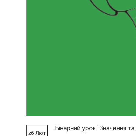
Бінарний урок “Значення т
26 Лют