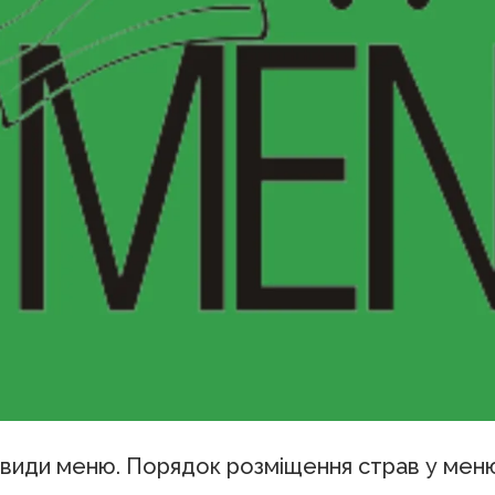
а види меню. Порядок розміщення страв у мен