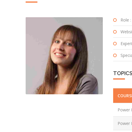
Role :
Websi
Experi
Special
TOPIC
COURS
Power E
Power E