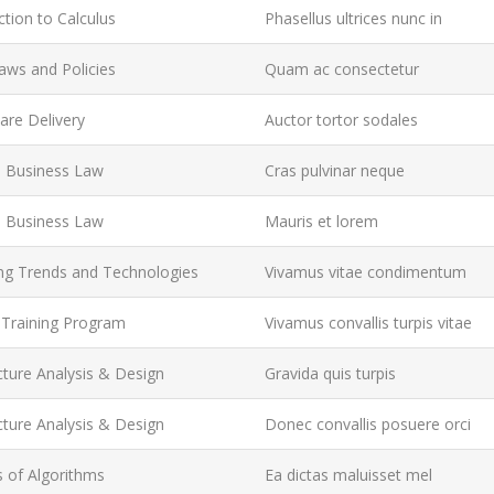
ction to Calculus
Phasellus ultrices nunc in
aws and Policies
Quam ac consectetur
are Delivery
Auctor tortor sodales
l Business Law
Cras pulvinar neque
l Business Law
Mauris et lorem
ng Trends and Technologies
Vivamus vitae condimentum
 Training Program
Vivamus convallis turpis vitae
cture Analysis & Design
Gravida quis turpis
cture Analysis & Design
Donec convallis posuere orci
s of Algorithms
Ea dictas maluisset mel