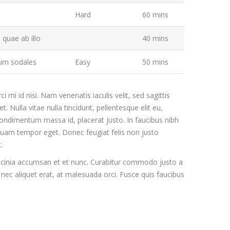
Hard
60 mins
quae ab illo
40 mins
dum sodales
Easy
50 mins
i mi id nisi. Nam venenatis iaculis velit, sed sagittis
 Nulla vitae nulla tincidunt, pellentesque elit eu,
ndimentum massa id, placerat justo. In faucibus nibh
nt quam tempor eget. Donec feugiat felis non justo
.
cinia accumsan et et nunc. Curabitur commodo justo a
 nec aliquet erat, at malesuada orci. Fusce quis faucibus