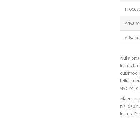
Process
Advanc
Advanc
Nulla pret
lectus tem
euismod p
tellus, ne
viverra, 
Maecenas 
nisi dapi
lectus. Pr