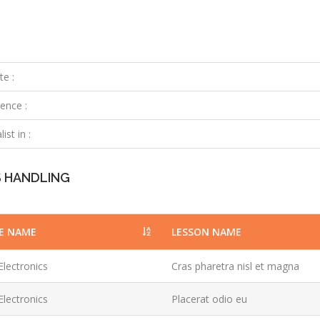
te :
ence :
ist in :
S HANDLING
E NAME
LESSON NAME
lectronics
Cras pharetra nisl et magna
lectronics
Placerat odio eu