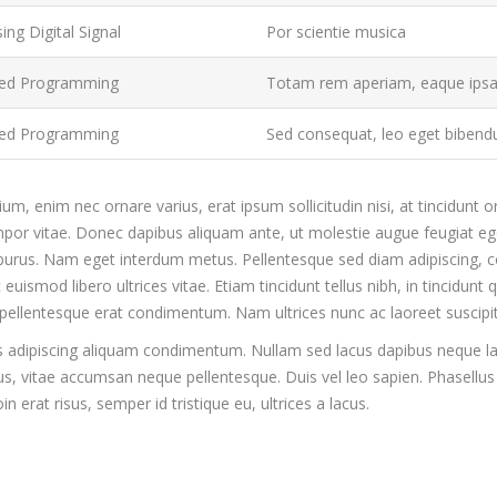
ing Digital Signal
Por scientie musica
ed Programming
Totam rem aperiam, eaque ipsa 
ed Programming
Sed consequat, leo eget biben
ium, enim nec ornare varius, erat ipsum sollicitudin nisi, at tincidunt orc
por vitae. Donec dapibus aliquam ante, ut molestie augue feugiat eget.
urus. Nam eget interdum metus. Pellentesque sed diam adipiscing, co
c euismod libero ultrices vitae. Etiam tincidunt tellus nibh, in tincidu
a pellentesque erat condimentum. Nam ultrices nunc ac laoreet suscipit
adipiscing aliquam condimentum. Nullam sed lacus dapibus neque la
bus, vitae accumsan neque pellentesque. Duis vel leo sapien. Phasellus
oin erat risus, semper id tristique eu, ultrices a lacus.