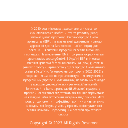
У 2010 році німецьке Федеральне міністерство
економічного співробітництва та розвитку (BMZ)
започаткувало програму Освітньо-професійного
партнерства (BBP), яка має на меті доповнювати заходи
державної дво- та багатосторонньої співпраці для
покращення системи професійної освіти в країнах-
партнерах. На замовлення BMZ програма координується
організацією sequa gGmbH. В Україні BBP втілюється
Освітнім центром баварської економіки (bbw) gGmbH в
рамках проєкту «Партнерство у сфері професійно-технічної
освіти в Україні». Головною метою проєкту (2020-2023) є
покращення шансів на працевлаштування випускників
професійних (професійно-технічних) навчальних закладів
у трьох західноукраїнських регіонах (Львівській,
Волинській та Івано-Франківській областях) в результаті
професійної освітньої підготовки, яка тісніше спрямована
на кваліфікаційні потребами місцевих підприємств. Мета
проєкту – допомогти професійно-технічним навчальним
закладам, які беруть участь у проєкті, зорієнтувати свої
освітні навчальні пропозиції на потреби приватного
сектора.
Copyright © 2023 All Rights Reserved